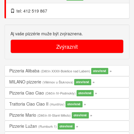
tel: 412 519 867
Aj vaše pizzérie muže být zvýraznena.
Zvýraznit
Pizzeria Alibaba
(Děčín XXXII-Boletice nad Labem)
otevřené
MILANO pizzerie
(Vilémov u Šluknova)
otevřené
Pizzeria Ciao Ciao
(Děčín IV-Podmokly)
otevřené
Trattoria Ciao Ciao II
(Huntířov)
otevřené
Pizzerie Mario
(Děčín III-Staré Město)
otevřené
Pizzerie Lužan
(Rumburk 1)
otevřené