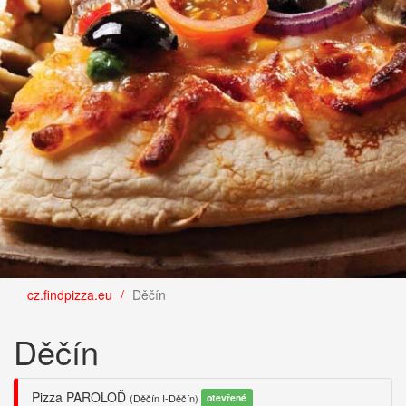
cz.findpizza.eu
Děčín
Děčín
Pizza PAROLOĎ
(Děčín I-Děčín)
otevřené