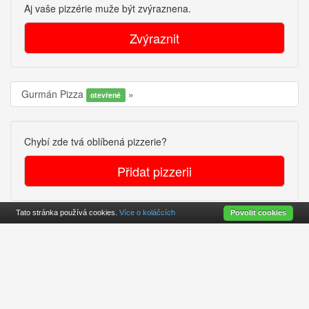
Aj vaše pizzérie muže být zvýraznena.
Zvýraznit
Gurmán Pizza
otevřené
Chybí zde tvá oblíbená pizzerie?
Přidat pizzerii
Tato stránka používá cookies.
Více o koláčcích
Povolit cookies
Cookies
O projekte
Kontakt
© 2010-2026
cz.findpizza.eu
DE
SK
CZ
LI
CH