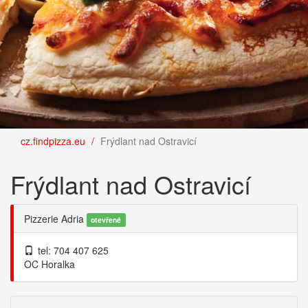
cz.findpizza.eu
Frýdlant nad Ostravicí
Frýdlant nad Ostravicí
Pizzerie Adria
otevřené
tel: 704 407 625
OC Horalka