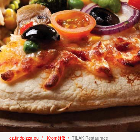
cz.findpizza.eu
Kroměříž
TILAK Restaurace