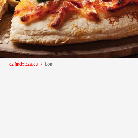
cz.findpizza.eu
Lom