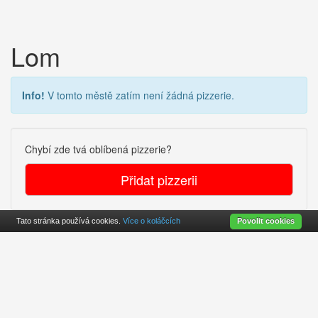
Lom
Info!
V tomto městě zatím není žádná pizzerie.
Chybí zde tvá oblíbená pizzerie?
Přidat pizzerii
Tato stránka používá cookies.
Více o koláčcích
Povolit cookies
Cookies
O projekte
Kontakt
© 2010-2026
cz.findpizza.eu
DE
SK
CZ
LI
CH