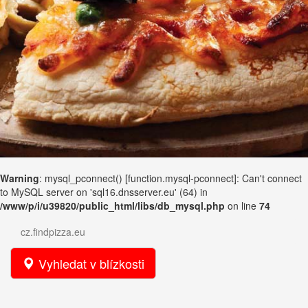
Warning
: mysql_pconnect() [
function.mysql-pconnect
]: Can't connect
to MySQL server on 'sql16.dnsserver.eu' (64) in
/www/p/i/u39820/public_html/libs/db_mysql.php
on line
74
cz.findpizza.eu
Vyhledat v blízkosti