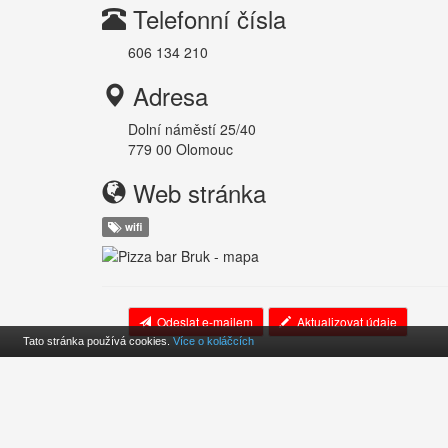
Telefonní čísla
606 134 210
Adresa
Dolní náměstí 25/40
779 00
Olomouc
Web stránka
wifi
Odeslat e-mailem
Aktualizovat údaje
Tato stránka používá cookies.
Více o koláčcích
Cookies
O projekte
Kontakt
© 2010-2026
cz.findpizza.eu