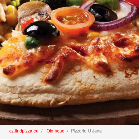
cz.findpizza.eu
Olomouc
Pizzerie U Jana