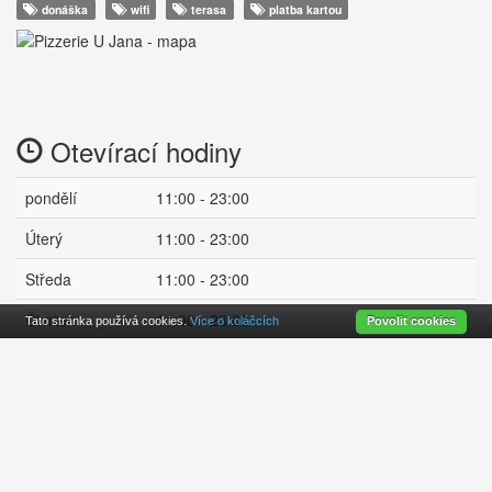
donáška
wifi
terasa
platba kartou
Otevírací hodiny
pondělí
11:00 - 23:00
Úterý
11:00 - 23:00
Středa
11:00 - 23:00
Čtvrtek
11:00 - 23:00
Tato stránka používá cookies.
Více o koláčcích
Povolit cookies
Pátek
11:00 - 23:00
Sobota
11:00 - 23:00
zavřeno
Neděle
11:00 - 23:00