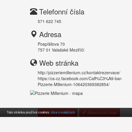
Telefonní čísla
571 622 745
Adresa
Pospíšilova 70
757 01
Valašské Meziříčí
Web stránka
http://pizzeriemillenium.cz/kontaktrezervace/
https://cs-cz.facebook.com/Caff%C3%A9-bar-
Pizzerie-Millenium-106420369382854/
Odeslat e-mailem
Aktualizovat údaje
Tato stránka používá cookies.
Více o koláčcích