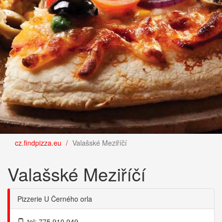
cz.findpizza.eu
Valašské Meziříčí
Valašské Meziříčí
Pizzerie U Černého orla
tel: 775 910 949