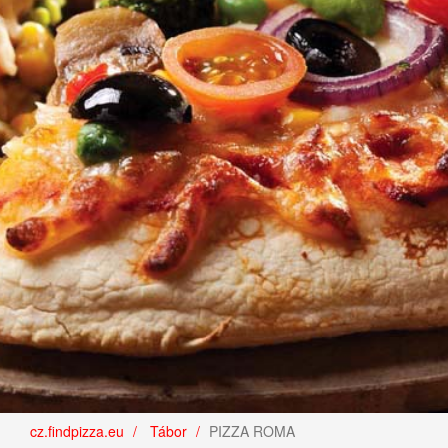
cz.findpizza.eu
Tábor
PIZZA ROMA