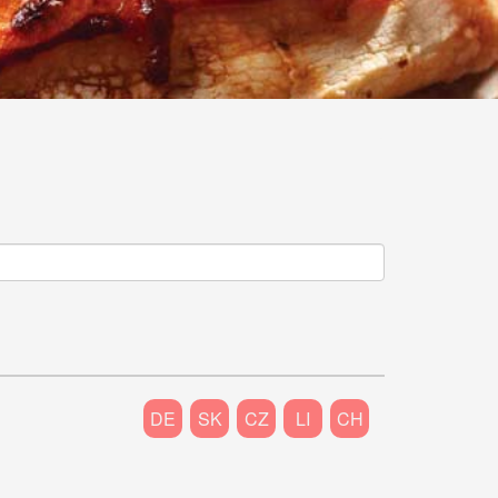
DE
SK
CZ
LI
CH